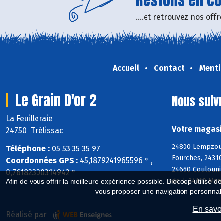
Restons en con
....et retrouvez nos of
Accueil
Contact
Menti
Le Grain D'or 2
Nous suiv
La Feuilleraie
Votre magasin
24750 Trélissac
24800 Lempzours
Téléphone :
05 53 35 35 97
Fourches, 24310
Coordonnées GPS :
45,1879241965596 ° ,
24660 Coulounie
0,76182300314942 °
de-l, 24110 Man
Afin de vous offrir la meilleure expérience possible, Biocoop utilise d
vous proposer une navigation personnal
En savoi
Réalisé par