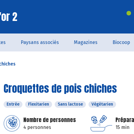
'or 2
tes
Paysans associés
Magazines
Biocoop
chiches
Croquettes de pois chiches
Entrée
Flexitarien
Sans lactose
Végétarien
Nombre de personnes
Prépara
4 personnes
15 min