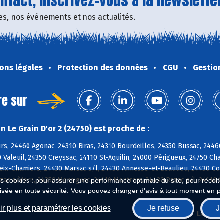
tact, inscrivez-vous à la newsletter
fres, nos événements et nos actualités.
ons légales
Protection des données
CGU
Gestio
re sur
 Le Grain D'or 2 (24750) est proche de :
, 24460 Agonac, 24310 Biras, 24310 Bourdeilles, 24350 Bussac, 24460
 Valeuil, 24350 Creyssac, 24110 St-Aquilin, 24000 Périgueux, 24750 Ch
ix-Chamiers, 24430 Marsac s/l, 24430 Annesse-et-Beaulieu, 24430 Cou
zac s/Vern, 24350 Mensignac, 24110 Montrem, 24430 Razac s/l, 24110 S
es cookies : pour assurer une performance optimale du site, pour récolter
isée en toute sécurité. Vous pouvez changer d'avis à tout moment en 
r plus et paramétrer les cookies
Je refuse
J
Biocoop.fr
Le ré