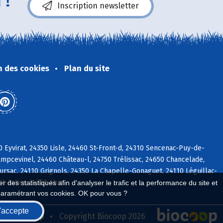
 !
Inscription newsletter
n des cookies
Plan du site
 Eyvirat, 24350 Lisle, 24460 St-Front-d, 24310 Sencenac-Puy-de-
ampcevinel, 24460 Château-l, 24750 Trélissac, 24650 Chancelade,
rsac, 24110 Grignols, 24350 La Chapelle-Gonaguet, 24110 Léguillac-
t-Astier, 24750 Atur
 des statistiques afin d'analyser le trafic et la performance du site et
paramétrant vos cookies. OK pour vous ?
'accepte
seau Biocoop
Copyright Biocoop 2026