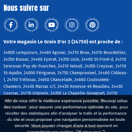
Nous suivre sur
Votre magasin Le Grain D'or 2 (24750) est proche de :
24800 Lempzours, 24460 Agonac, 24310 Biras, 24310 Bourdeilles,
24350 Bussac, 24460 Eyvirat, 24350 Lisle, 24460 St-Front-d, 24310
Sencenac-Puy-de-Fourches, 24310 Valeuil, 24350 Creyssac, 24110
St-Aquilin, 24000 Périgueux, 24750 Champcevinel, 24460 Château-
l, 24750 Trélissac, 24650 Chancelade, 24660 Coulounieix-
Chamiers, 24430 Marsac s/l, 24430 Annesse-et-Beaulieu, 24430
Coursac, 24110 Grignols, 24350 La Chapelle-Gonaguet, 24110
Léguillac-de-l, 24110 Manzac s/Vern, 24350 Mensignac, 24110
Afin de vous offrir la meilleure expérience possible, Biocoop utilise
Montrem, 24430 Razac s/l, 24110 St-Astier, 24750 Atur
des cookies : pour assurer une performance optimale du site, pour
récolter des statistiques afin d'analyser le trafic et la performance
du site et vous proposer une navigation personnalisée en toute
sécurité. Vous pouvez changer d'avis à tout moment en
Biocoop.fr
Le réseau Biocoop
paramétrant vos cookies. OK pour vous ?