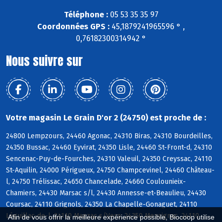
Téléphone :
05 53 35 35 97
Coordonnées GPS :
45,1879241965596 ° ,
0,76182300314942 °
Nous suivre sur
Votre magasin Le Grain D'or 2 (24750) est proche de :
24800 Lempzours, 24460 Agonac, 24310 Biras, 24310 Bourdeilles,
24350 Bussac, 24460 Eyvirat, 24350 Lisle, 24460 St-Front-d, 24310
Sencenac-Puy-de-Fourches, 24310 Valeuil, 24350 Creyssac, 24110
St-Aquilin, 24000 Périgueux, 24750 Champcevinel, 24460 Château-
l, 24750 Trélissac, 24650 Chancelade, 24660 Coulounieix-
Chamiers, 24430 Marsac s/l, 24430 Annesse-et-Beaulieu, 24430
Coursac, 24110 Grignols, 24350 La Chapelle-Gonaguet, 24110
Léguillac-de-l, 24110 Manzac s/Vern, 24350 Mensignac, 24110
Afin de vous offrir la meilleure expérience possible, Biocoop utilise