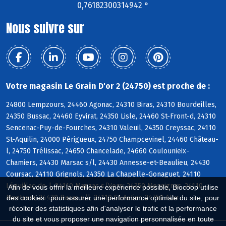
0,76182300314942 °
Nous suivre sur
Votre magasin Le Grain D'or 2 (24750) est proche de :
24800 Lempzours, 24460 Agonac, 24310 Biras, 24310 Bourdeilles,
24350 Bussac, 24460 Eyvirat, 24350 Lisle, 24460 St-Front-d, 24310
Sencenac-Puy-de-Fourches, 24310 Valeuil, 24350 Creyssac, 24110
St-Aquilin, 24000 Périgueux, 24750 Champcevinel, 24460 Château-
l, 24750 Trélissac, 24650 Chancelade, 24660 Coulounieix-
Chamiers, 24430 Marsac s/l, 24430 Annesse-et-Beaulieu, 24430
Coursac, 24110 Grignols, 24350 La Chapelle-Gonaguet, 24110
Léguillac-de-l, 24110 Manzac s/Vern, 24350 Mensignac, 24110
Afin de vous offrir la meilleure expérience possible, Biocoop utilise
Montrem, 24430 Razac s/l, 24110 St-Astier, 24750 Atur
des cookies : pour assurer une performance optimale du site, pour
récolter des statistiques afin d'analyser le trafic et la performance
du site et vous proposer une navigation personnalisée en toute