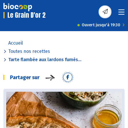
Le Grain D'or 2
Ouvert jusqu'à 19:30
Accueil
Toutes nos recettes
Tarte flambée aux lardons fumés...
Partager sur