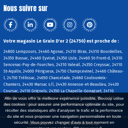
Nous suivre sur
Votre magasin Le Grain D'or 2 (24750) est proche de :
24800 Lempzours, 24460 Agonac, 24310 Biras, 24310 Bourdeilles,
24350 Bussac, 24460 Eyvirat, 24350 Lisle, 24460 St-Front-d, 24310
Sencenac-Puy-de-Fourches, 24310 Valeuil, 24350 Creyssac, 24110
St-Aquilin, 24000 Périgueux, 24750 Champcevinel, 24460 Château-
l, 24750 Trélissac, 24650 Chancelade, 24660 Coulounieix-
Chamiers, 24430 Marsac s/l, 24430 Annesse-et-Beaulieu, 24430
Coursac, 24110 Grignols, 24350 La Chapelle-Gonaguet, 24110
Léguillac-de-l, 24110 Manzac s/Vern, 24350 Mensignac, 24110
Afin de vous offrir la meilleure expérience possible, Biocoop utilise
Montrem, 24430 Razac s/l, 24110 St-Astier, 24750 Atur
des cookies : pour assurer une performance optimale du site, pour
récolter des statistiques afin d'analyser le trafic et la performance
du site et vous proposer une navigation personnalisée en toute
sécurité. Vous pouvez changer d'avis à tout moment en
Biocoop.fr
Le réseau Biocoop