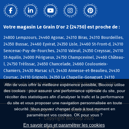
Votre magasin Le Grain D'or 2 (24750) est proche de :
24800 Lempzours, 24460 Agonac, 24310 Biras, 24310 Bourdeilles,
24350 Bussac, 24460 Eyvirat, 24350 Lisle, 24460 St-Front-d, 24310
Sencenac-Puy-de-Fourches, 24310 Valeuil, 24350 Creyssac, 24110
St-Aquilin, 24000 Périgueux, 24750 Champcevinel, 24460 Château-
l, 24750 Trélissac, 24650 Chancelade, 24660 Coulounieix-
Chamiers, 24430 Marsac s/l, 24430 Annesse-et-Beaulieu, 24430
Coursac, 24110 Grignols, 24350 La Chapelle-Gonaguet, 24110
Léguillac-de-l, 24110 Manzac s/Vern, 24350 Mensignac, 24110
Afin de vous offrir la meilleure expérience possible, Biocoop utilise
Montrem, 24430 Razac s/l, 24110 St-Astier, 24750 Atur
des cookies : pour assurer une performance optimale du site, pour
récolter des statistiques afin d'analyser le trafic et la performance
du site et vous proposer une navigation personnalisée en toute
sécurité. Vous pouvez changer d'avis à tout moment en
Biocoop.fr
Le réseau Biocoop
paramétrant vos cookies. OK pour vous ?
Copyright Biocoop 2026
En savoir plus et paramétrer les cookies