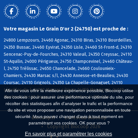
Votre magasin Le Grain D'or 2 (24750) est proche de :
24800 Lempzours, 24460 Agonac, 24310 Biras, 24310 Bourdeilles,
24350 Bussac, 24460 Eyvirat, 24350 Lisle, 24460 St-Front-d, 24310
Sencenac-Puy-de-Fourches, 24310 Valeuil, 24350 Creyssac, 24110
St-Aquilin, 24000 Périgueux, 24750 Champcevinel, 24460 Château-
l, 24750 Trélissac, 24650 Chancelade, 24660 Coulounieix-
Chamiers, 24430 Marsac s/l, 24430 Annesse-et-Beaulieu, 24430
Coursac, 24110 Grignols, 24350 La Chapelle-Gonaguet, 24110
Léguillac-de-l, 24110 Manzac s/Vern, 24350 Mensignac, 24110
Afin de vous offrir la meilleure expérience possible, Biocoop utilise
Montrem, 24430 Razac s/l, 24110 St-Astier, 24750 Atur
des cookies : pour assurer une performance optimale du site, pour
récolter des statistiques afin d'analyser le trafic et la performance
du site et vous proposer une navigation personnalisée en toute
sécurité. Vous pouvez changer d'avis à tout moment en
Biocoop.fr
Le réseau Biocoop
paramétrant vos cookies. OK pour vous ?
Copyright Biocoop 2026
En savoir plus et paramétrer les cookies